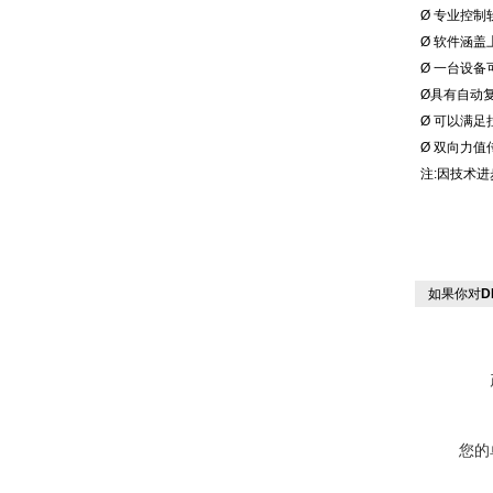
Ø 专业控
Ø 软件涵
Ø 一台设
Ø具有自动
Ø 可以满
Ø 双向力
注:因技术
如果你对
D
您的