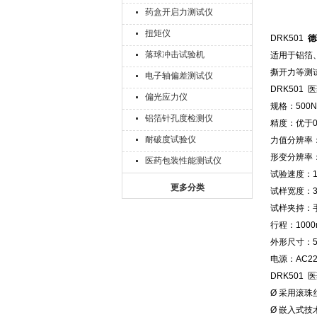
药盒开启力测试仪
扭矩仪
DRK501
德
落球冲击试验机
适用于铝箔
撕开力等测
电子轴偏差测试仪
DRK501
偏光应力仪
规格：500N
铝箔针孔度检测仪
精度：优于0
耐破度试验仪
力值分辨率：
形变分辨率：
医药包装性能测试仪
试验速度：1
更多分类
试样宽度：3
试样夹持：
行程：1000
外形尺寸：500
电源：AC220
DRK501
Ø 采用滚
Ø 嵌入式