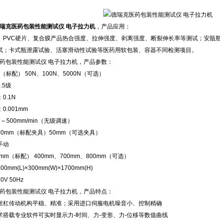
瑞克医药包装性能测试仪 电子拉力机
，产品应用：
、PVC硬片、复合膜产品热合强度、拉伸强度、剥离强度、断裂伸长率等测试；安瓿
试；卡式瓶泄露试验、活塞滑动性试验等医药用软包装、容器不同检测项目。
 医药包装性能测试仪 电子拉力机，产品参数：
（标配） 50N、100N、5000N（可选）
.5级
0.1N
0.001mm
～500mm/min（无级调速）
0mm（标配夹具）50mm（可选夹具）
手动
mm（标配） 400mm、700mm、800mm（可选）
mm(L)×300mm(W)×1700mm(H)
V 50Hz
 医药包装性能测试仪 电子拉力机，产品特点：
珠丝杠传动机构平稳、精准；采用进口伺服电机噪音小、控制精确
技术搭载专业软件可实时显示力-时间、力-变形、力-位移等数值曲线