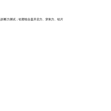
瓶折断力测试；铝塑组合盖开启力、穿刺力、铝片