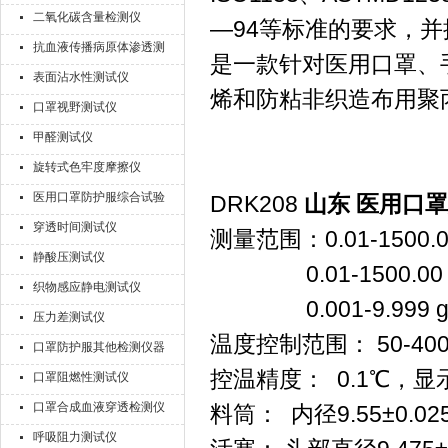
二氧化碳含量检测仪
—94等标准的要求，并
抗血液传播病原体渗透测
是一款针对医用口罩、
试仪
表面沾水性测试仪
烯和防粘非织造布用聚
口罩视野测试仪
甲醛测试仪
旋转式色牢度摩擦仪
医用口罩防护服综合试验
DRK208
山东 医用口
机
穿透时间测试仪
测量范围：0.01-1500.
静酸压测试仪
0.01-1500.00 c
织物感应静电测试仪
0.001-9.999 g
压力差测试仪
温度控制范围： 50-40
口罩防护服其他检测仪器
控温精度： 0.1℃，显示
口罩阻燃性测试仪
口罩合成血液穿透检测仪
料筒： 内径9.55±0.0
呼吸阻力测试仪