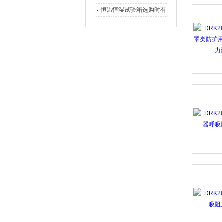
仪、微波消解仪的区别
恒温恒湿试验箱选购时有
哪些值得注意的地方?