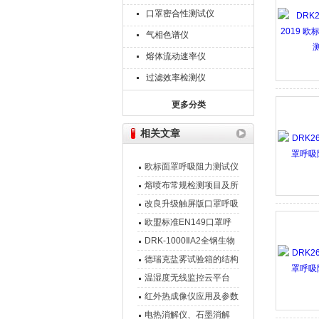
口罩密合性测试仪
气相色谱仪
熔体流动速率仪
过滤效率检测仪
更多分类
相关文章
欧标面罩呼吸阻力测试仪
特点介绍
熔喷布常规检测项目及所
需检测仪器
改良升级触屏版口罩呼吸
阻力测试仪
欧盟标准EN149口罩呼
吸阻力测试仪技术要求
DRK-1000ⅡA2全钢生物
安全柜 新品
德瑞克盐雾试验箱的结构
特点和简单操作流程
温湿度无线监控云平台
红外热成像仪应用及参数
电热消解仪、石墨消解