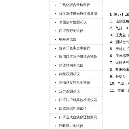
二氧化碳含量检测仪
抗血液传播病原体渗透测
DRK371
山
试仪
1、该款医
表面沾水性测试仪
2、气源：0.3
口罩视野测试仪
3、压力差（
甲醛测试仪
4、测试空气流
旋转式色牢度摩擦仪
5、密封方
6、压差感应
医用口罩防护服综合试验
7、试样透气
机
穿透时间测试仪
8、数据输
静酸压测试仪
9、外型尺寸（
织物感应静电测试仪
10、电源：A
11、重量：约
压力差测试仪
口罩防护服其他检测仪器
口罩阻燃性测试仪
口罩合成血液穿透检测仪
呼吸阻力测试仪