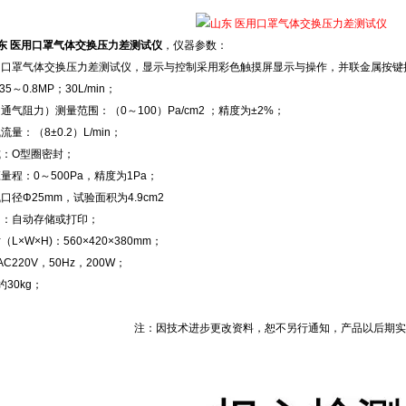
东 医用口罩气体交换压力差测试仪
，仪器参数：
用口罩气体交换压力差测试仪，显示与控制采用彩色触摸屏显示与操作，并联金属按键
5～0.8MP；30L/min；
通气阻力）测量范围：（0～100）Pa/cm2 ；精度为±2%；
量：（8±0.2）L/min；
式：O型圈密封；
量程：0～500Pa，精度为1Pa；
口径Φ25mm，试验面积为4.9cm2
出：自动存储或打印；
L×W×H)：560×420×380mm；
C220V，50Hz，200W；
30kg；
注：因技术进步更改资料，恕不另行通知，产品以后期实