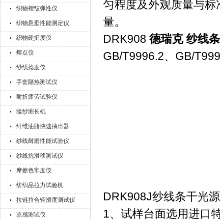
匀程度及外观质量与标
织物褶皱弹性仪
量。
织物悬垂性能测定仪
DRK908
德瑞克 纱线
织物硬挺度仪
熔点仪
GB/T9996.2、GB/T
纱线捻度仪
手套隔热测试仪
耐折疲劳试验仪
缕纱测长机
纤维油脂快速抽出器
纱线耐磨性能试验仪
纱线抗滑移测试仪
摩擦色牢度仪
纺织品拉力试验机
DRK908J纱线条干
拉链拉合轻滑度测试仪
1、试样台面选用进口
凉感测试仪