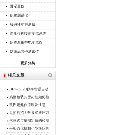
透湿量仪
织物测试仪
酸碱性能检测仪
血压模拟喷射测试系统
织物摩擦带电测试仪
纺织品其他测试仪
更多分类
相关文章
DRK-Z890数字增强自动
旋光仪(恒温)设备介绍
奶酪包装的密封性如何检
测
凯氏定氮仪原理及注意
见招拆招！数显式液压万
能试验机故障发生该如何
气体透过量测定仪的检测
应对？
意义及测试原理
平板硫化机和小型热压机