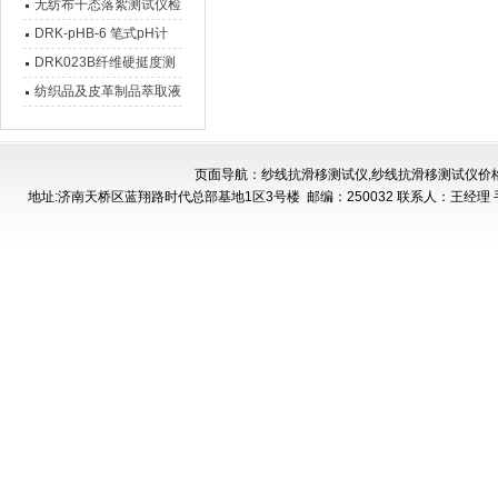
是同一类型的设备吗
无纺布干态落絮测试仪检
测指标
DRK-pHB-6 笔式pH计
新品介绍
DRK023B纤维硬挺度测
试仪（全自动）设备介绍
纺织品及皮革制品萃取液
全自动PH值测试仪设备
介绍
页面导航：纱线抗滑移测试仪,纱线抗滑移测试仪价
地址:济南天桥区蓝翔路时代总部基地1区3号楼
邮编：250032 联系人：王经理 手