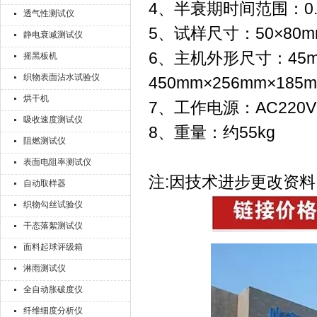
4、半衰期时间范围：0.1
透气性测试仪
5、试样尺寸：50×80m
静电衰减测试仪
6、主机外形尺寸：45m
摇黑板机
织物表面沾水试验仪
450mm×256mm×185
烘干机
7、工作电源：AC220V 
吸收速度测试仪
8、重量：约55kg
阻燃测试仪
表面电阻率测试仪
注:因技术进步更改资料
自动取样器
织物勾丝试验仪
干态落絮测试仪
面料起球评级箱
淋雨测试仪
全自动胀破度仪
纤维细度分析仪