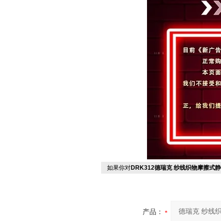
如果你对
DRK312德瑞克 纱线织物摩擦式
产品：