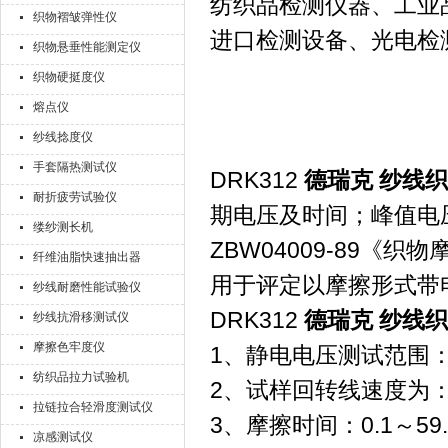
纺织品检测仪器、工业
织物褶皱弹性仪
进口检测设备、光电检
织物悬垂性能测定仪
织物硬挺度仪
熔点仪
纱线捻度仪
手套隔热测试仪
DRK312
德瑞克 纱线
耐折疲劳试验仪
期电压及时间；峰值电
缕纱测长机
ZBW04009-89
纤维油脂快速抽出器
用于评定以摩擦形式带
纱线耐磨性能试验仪
DRK312
德瑞克 纱线
纱线抗滑移测试仪
摩擦色牢度仪
1、静电电压测试范围：0
纺织品拉力试验机
2、试样回转线速度为：1
拉链拉合轻滑度测试仪
3、摩擦时间：0.1～59
凉感测试仪