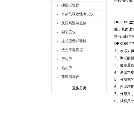
电检测仪器
揉搓试验仪
水蒸气吸收性测试仪
DRK166
空
反压高温蒸煮锅
能，从而比
撕裂度仪
热收缩膜的
提袋疲劳试验机
DRK16
透光率雾度仪
1、收缩力值量
2、测试的精
密封仪
3、位移量程为0
热封仪
4、测试精度为
薄膜测厚仪
5、可测试的
6、控温精度
更多分类
7、外形尺寸：
8、试样尺寸