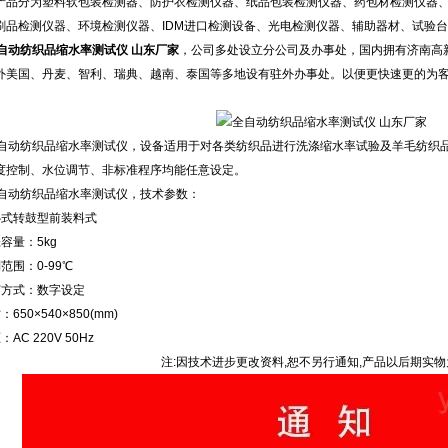
产品分为塑料软包装检测器、防护衣检测仪器、纸品包装检测仪器、药包材检测仪器
刷品检测仪器、环境检测仪器、IDM进口检测设备、光电检测仪器、辅助器材、试验
自动纺织品缩水率测试仪 山东厂家
，公司多处设立分公司及办事处，国内拥有济南高
外美国、丹麦、智利、瑞典、越南、泰国等多地设有驻外办事处。以便更快速更的为
4 全自动纺织品缩水率测试仪，设备适用于对各类纺织品进行洗涤缩水率试验及羊毛纺
度控制、水位调节、非标准程序均能任意设定。
 全自动纺织品缩水率测试仪，技术参数：
卧式转鼓型前装料式
容量：5kg
范围：0-99℃
节方式：数字设定
650×540×850(mm)
AC 220V 50Hz
注:因技术进步更改资料,恕不另行通知,产品以后期实