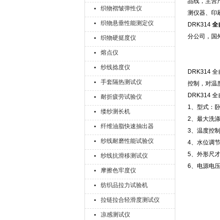
品线，主营
织物褶皱弹性仪
测仪器、印
织物悬垂性能测定仪
DRK314
全
分公司，国
织物硬挺度仪
熔点仪
纱线捻度仪
DRK31
手套隔热测试仪
控制，对温
DRK314
耐折疲劳试验仪
1、型式：
缕纱测长机
2、最大洗涤
纤维油脂快速抽出器
3、温度控制
纱线耐磨性能试验仪
4、水位调
5、外形尺才：
纱线抗滑移测试仪
6、电源电压：
摩擦色牢度仪
纺织品拉力试验机
拉链拉合轻滑度测试仪
凉感测试仪