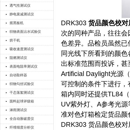
透气性测试仪
静电衰减测试仪
DRK303
货品颜色校对
摇黑板机
次的同种产品，往往会
织物表面沾水试验仪
烘干机
色差异。品检员虽然已
吸收速度测试仪
同光线下所看到的颜色
阻燃测试仪
出标准范围而投诉，甚
表面电阻率测试仪
Artificial Day
自动取样器
可控制的条件下进行，
织物勾丝试验仪
箱内同时还提供TL84
干态落絮测试仪
面料起球评级箱
UV紫外灯、A参考光
淋雨测试仪
准对色灯箱检定货品颜
全自动胀破度仪
DRK303 货品颜色
纤维细度分析仪