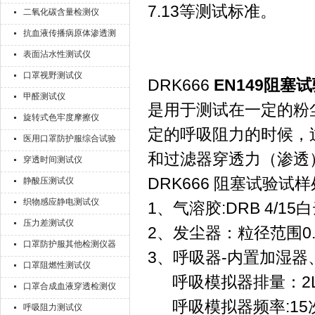
7.13等测试标准。
二氧化碳含量检测仪
抗血液传播病原体渗透测
试仪
表面沾水性测试仪
口罩视野测试仪
DRK666
EN149阻塞
甲醛测试仪
是用于测试在一定的粉
旋转式色牢度摩擦仪
定的呼吸阻力的时候，
医用口罩防护服综合试验
和过滤器穿透力（渗透
机
穿透时间测试仪
DRK666 阻塞试验试
静酸压测试仪
织物感应静电测试仪
1、气溶胶:DRB 4/15
压力差测试仪
2、发尘器：粒径范围0.1
口罩防护服其他检测仪器
3、呼吸器-内置加湿
口罩阻燃性测试仪
呼吸模拟器排量：2L
口罩合成血液穿透检测仪
呼吸模拟器频率:15次/
呼吸阻力测试仪