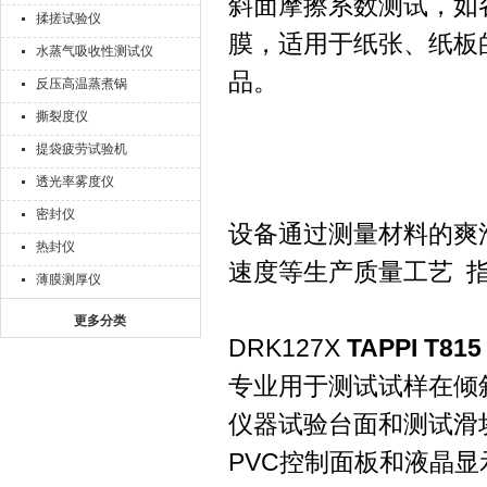
斜面摩擦系数测试，如各
揉搓试验仪
膜，适用于纸张、纸板
水蒸气吸收性测试仪
品。
反压高温蒸煮锅
撕裂度仪
提袋疲劳试验机
透光率雾度仪
密封仪
设备通过测量材料的爽
热封仪
速度等生产质量工艺 
薄膜测厚仪
更多分类
DRK127X
TAPPI T
专业用于测试试样在倾
仪器试验台面和测试滑
PVC控制面板和液晶