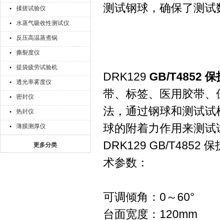
测试钢球，确保了测试
揉搓试验仪
水蒸气吸收性测试仪
反压高温蒸煮锅
撕裂度仪
提袋疲劳试验机
DRK129
GB/T485
透光率雾度仪
带、标签、医用胶带、
密封仪
法，通过钢球和测试试
热封仪
球的附着力作用来测试
薄膜测厚仪
DRK129 GB/T4
更多分类
术参数：
可调倾角：0～60°
台面宽度：120mm