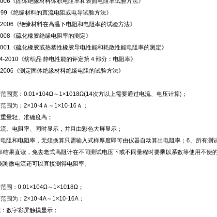
10-2006《固体绝缘材料体积电阻率和表面电阻率试验方法》
57-99《绝缘材料的直流电阻或电导试验方法》
581-2006《绝缘材料在高温下电阻和电阻率的试验方法》
92-2008《硫化橡胶绝缘电阻率的测定》
39-2001《硫化橡胶或热塑性橡胶导电性能和耗散性能电阻率的测定》
03.4-2010《纺织品 静电性能的评定第４部分：电阻率》
064-2006《测定固体绝缘材料绝缘电阻的试验方法》
范围宽：0.01×104Ω～1×1018Ω(14次方以上需要通过电流、电压计算)；
围为：2×10-4Ａ～1×10-16Ａ；
、重量轻、准确度高；
电流、电阻率、同时显示，并且由彩色大屏显示；
电阻和电阻率，无须换算只需输入式样厚度即可由仪器自动算出电阻率；6、所有测试电压(10V/5
率结果直读，免去老式高阻计在不同测试电压下或不同量程时要乘以系数等使用不便
能测微电流还可以直接测得电阻率。
围：0.01×104Ω～1×1018Ω；
围为：2×10-4A～1×10-16A；
式：数字彩屏触摸显示；