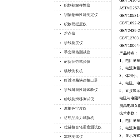
GB/T14
织物褶皱弹性仪
ASTMD2
织物悬垂性能测定仪
GB/T10
GB/T16
织物硬挺度仪
GB/T24
熔点仪
GB/T127
纱线捻度仪
GB/T10
手套隔热测试仪
产品特点：
1、电阻测量
耐折疲劳试验仪
2、电流测量范
缕纱测长机
3、体积小
纤维油脂快速抽出器
4、电阻、
纱线耐磨性能试验仪
5、直接显示
电阻与电阻
纱线抗滑移测试仪
测高电阻又
摩擦色牢度仪
技术参数：
纺织品拉力试验机
1、电阻测量范
拉链拉合轻滑度测试仪
2、电流测量范
3、显示方
凉感测试仪