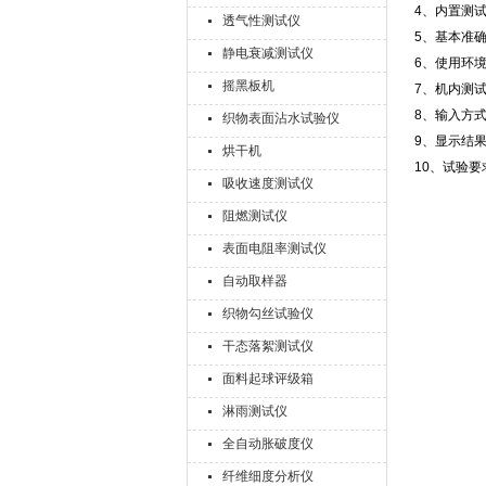
4、内置测试电
透气性测试仪
5、基本准确
静电衰减测试仪
6、使用环境
摇黑板机
7、机内测试电
8、输入方
织物表面沾水试验仪
9、显示结
烘干机
10、试验要
吸收速度测试仪
阻燃测试仪
表面电阻率测试仪
自动取样器
织物勾丝试验仪
干态落絮测试仪
面料起球评级箱
淋雨测试仪
全自动胀破度仪
纤维细度分析仪