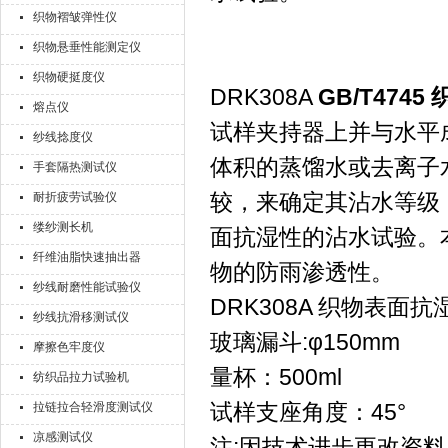
织物褶皱弹性仪
织物悬垂性能测定仪
织物硬挺度仪
DRK308A
GB/T474
熔点仪
试样夹持器上并与水平
纱线捻度仪
体积的蒸馏水或去离子
手套隔热测试仪
较，来确定其沾水等级
耐折疲劳试验仪
缕纱测长机
面抗湿性的沾水试验。
纤维油脂快速抽出器
物的防雨渗透性。
纱线耐磨性能试验仪
DRK308A 织物表
纱线抗滑移测试仪
玻璃漏斗:φ150mm
摩擦色牢度仪
量杯：500ml
纺织品拉力试验机
试样支座角度：45°
拉链拉合轻滑度测试仪
凉感测试仪
注:因技术进步更改资料