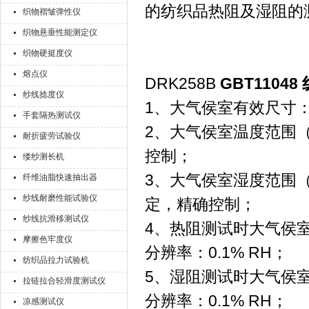
的纺织品热阻及湿阻的
织物褶皱弹性仪
织物悬垂性能测定仪
织物硬挺度仪
熔点仪
DRK258B
GBT110
纱线捻度仪
1、大气侯室有效尺寸：63
手套隔热测试仪
2、大气侯室温度范围（
耐折疲劳试验仪
控制；
缕纱测长机
3、大气侯室湿度范围（
纤维油脂快速抽出器
纱线耐磨性能试验仪
定，精确控制；
纱线抗滑移测试仪
4、热阻测试时大气侯室温
摩擦色牢度仪
分辨率：0.1% RH；
纺织品拉力试验机
5、湿阻测试时大气侯室温
拉链拉合轻滑度测试仪
分辨率：0.1% RH；
凉感测试仪