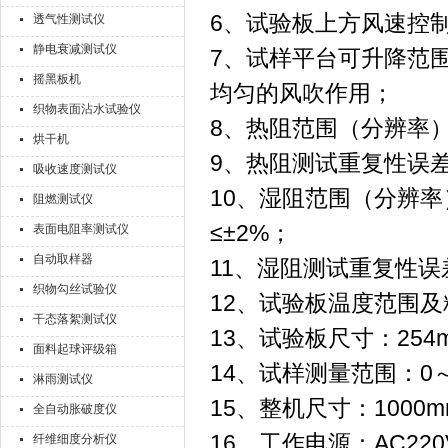
6、试验板上方风速控制范围
透气性测试仪
静电衰减测试仪
7、试样平台可升降范围
摇黑板机
均匀的风吹作用；
织物表面沾水试验仪
8、热阻范围（分辨率）及精
烘干机
9、热阻测试重复性误差
吸收速度测试仪
10、湿阻范围（分辨率）及
阻燃测试仪
≤±2%；
表面电阻率测试仪
自动取样器
11、湿阻测试重复性误
织物勾丝试验仪
12、试验板温度范围及精
干态落絮测试仪
13、试验板尺寸：254m
面料起球评级箱
14、试样测量范围：0～
淋雨测试仪
15、整机尺寸：1000mm
全自动胀破度仪
16、工作电源：AC220
纤维细度分析仪