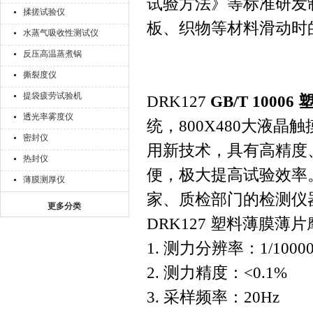
试验方法》等标准研发
揉搓试验仪
板、织物等材料滑动时
水蒸气吸收性测试仪
反压高温蒸煮锅
撕裂度仪
提袋疲劳试验机
DRK127
GB/T 100
透光率雾度仪
统，800X480大液
密封仪
用新技术，具有高精度
热封仪
便，极大提高试验效率
薄膜测厚仪
家、质检部门的检测仪
更多分类
DRK127 塑料薄膜
1. 测力分辨率：1/10000
2. 测力精度：<0.1%
3. 采样频率：20Hz