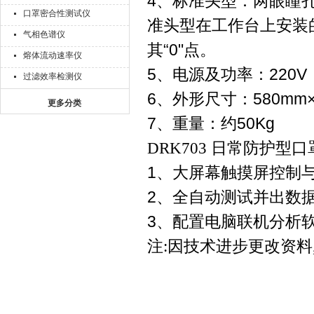
4、标准头型：两眼瞳孔
口罩密合性测试仪
准头型在工作台上安装
气相色谱仪
其“0"点。
熔体流动速率仪
5、电源及功率：220V，5
过滤效率检测仪
6、外形尺寸：580mm×3
更多分类
7、重量：约50Kg
DRK703 日常防护
1、大屏幕触摸屏控制
2、全自动测试并出数
3、配置电脑联机分析
注:因技术进步更改资料