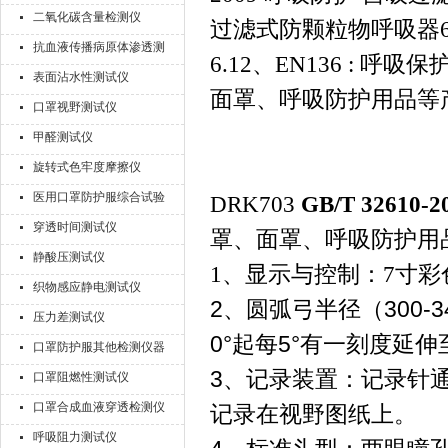
二氧化碳含量检测仪
过滤式防颗粒物呼吸器6.1
抗血液传播病原体渗透测
6.12、EN136 : 
试仪
表面沾水性测试仪
面罩、呼吸防护用品等
口罩视野测试仪
甲醛测试仪
旋转式色牢度摩擦仪
医用口罩防护服综合试验
DRK703
GB/T 326
机
穿透时间测试仪
罩、面罩、呼吸防护用
静酸压测试仪
1、显示与控制：7寸
织物感应静电测试仪
2、圆弧弓半径（300
压力差测试仪
0°起每5°有一刻度延
口罩防护服其他检测仪器
3、记录装置：记录针
口罩阻燃性测试仪
口罩合成血液穿透检测仪
记录在视野图纸上。
呼吸阻力测试仪