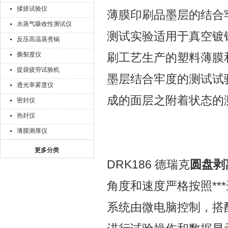
揉搓试验仪
薄膜印刷品墨层的结合
水蒸气吸收性测试仪
测试实验适用于真空镀
反压高温蒸煮锅
撕裂度仪
刷工艺生产的塑料薄膜
提袋疲劳试验机
墨层结合牢度的测试试
透光率雾度仪
成的面层之附着状态的
密封仪
热封仪
薄膜测厚仪
更多分类
DRK186 德瑞克
圆盘剥
角度和速度严格按照*
系统由微电脑控制，搭