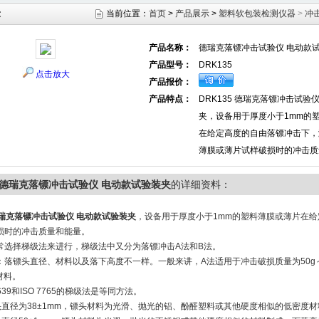
示
当前位置：
首页
>
产品展示
>
塑料软包装检测仪器
>
冲
产品名称：
德瑞克落镖冲击试验仪 电动款
产品型号：
DRK135
点击放大
产品报价：
产品特点：
DRK135 德瑞克落镖冲击试验
夹，设备用于厚度小于1mm的
在给定高度的自由落镖冲击下，
薄膜或薄片试样破损时的冲击质
35德瑞克落镖冲击试验仪 电动款试验装夹
的详细资料：
瑞克落镖冲击试验仪 电动款试验装夹
，设备用于厚度小于1mm的塑料薄膜或薄片在给
损时的冲击质量和能量。
常选择梯级法来进行，梯级法中又分为落镖冲击A法和B法。
：落镖头直径、材料以及落下高度不一样。一般来讲，A法适用于冲击破损质量为50g～2
的材料。
9639和ISO 7765的梯级法是等同方法。
直径为38±1mm，镖头材料为光滑、抛光的铝、酚醛塑料或其他硬度相似的低密度材料制