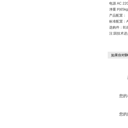
电源 AC 22
净重 约65kg
产品配置：
标准配置：
选购件：B法
注:因技术
如果你对
D
您的
您的