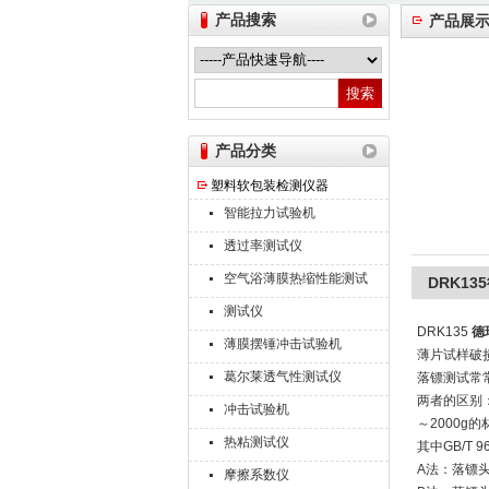
产品搜索
产品展
山东德瑞克仪器股份有限公司
产品分类
塑料软包装检测仪器
智能拉力试验机
透过率测试仪
空气浴薄膜热缩性能测试
DRK1
仪
测试仪
DRK135
德
薄膜摆锤冲击试验机
薄片试样破
葛尔莱透气性测试仪
落镖测试常
两者的区别
冲击试验机
～2000g
热粘测试仪
其中GB/T 
A法：落镖头
摩擦系数仪