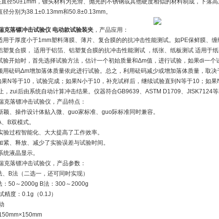
直径50±1mm，镖头材料为光滑、抛光的不锈钢或其他硬度相似的材料制成，下落高度为1.50
分别为38.1±0.13mm和50.8±0.13mm。
瑞克落镖冲击试验仪 电动款试验装夹
，产品应用：
适用于厚度小于1mm塑料薄膜、薄片、复合膜的的抗冲击性能测试。如PE保鲜膜、缠
铝塑复合膜， 适用于铝箔、铝塑复合膜的抗冲击性能测试 ，纸张、纸板测试 适用于纸
试验开始时，首先选择试验方法，估计一个初始质量和Δm值，进行试验，如果di一个
须用砝码Δm增加落体质量依此进行试验。总之，利用砝码减少或增加落体质量，取决
如果N等于10，试验完成；如果N小于10，补充试样后，继续试验直到N等于10；如
止，zui后由系统自动计算冲击结果。仪器符合GB9639、ASTM D1709、JISK712
 德瑞克落镖冲击试验仪，产品特点：
型新颖、操作设计体贴入微、guo家标准、guo际标准同时兼容。
法A、B双模式。
数据实验过程智能化、大大提高了工作效率。
气动加紧、释放、减少了实验误差与试验时间。
数系统液晶显示。
 德瑞克落镖冲击试验仪，产品参数：
A法、B法（二选一，还可同时实现）
：50～2000g B法：300～2000g
精度：0.1g（0.1J）
动
50mm×150mm