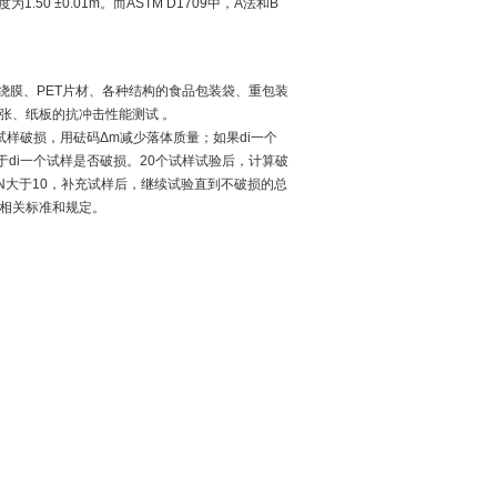
 ±0.01m。而ASTM D1709中，A法和B
绕膜、PET片材、各种结构的食品包装袋、重包装
张、纸板的抗冲击性能测试 。
试样破损，用砝码Δm减少落体质量；如果
di一
个
于
di一
个试样是否破损。20个试样试验后，计算破
果N大于10，补充试样后，继续试验直到不破损的总
4等相关标准和规定。