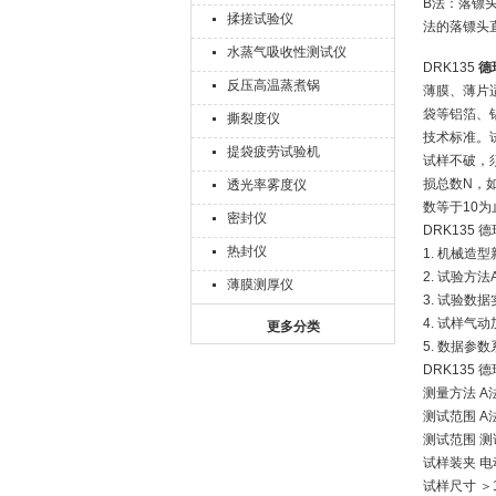
B法：落镖头
揉搓试验仪
法的落镖头直径
水蒸气吸收性测试仪
DRK135
德
反压高温蒸煮锅
薄膜、薄片
袋等铝箔、
撕裂度仪
技术标准。
提袋疲劳试验机
试样不破，
损总数N，
透光率雾度仪
数等于10为
密封仪
DRK135
热封仪
1. 机械造
2. 试验方
薄膜测厚仪
3. 试验
4. 试样
更多分类
5. 数据参
DRK135
测量方法 
测试范围 A法
测试范围 测试
试样装夹 电
试样尺寸 ＞1