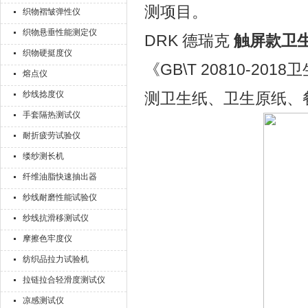
测项目。
织物褶皱弹性仪
织物悬垂性能测定仪
DRK 德瑞克
触屏款卫
织物硬挺度仪
《GB\T 20810-
熔点仪
纱线捻度仪
测卫生纸、卫生原纸、
手套隔热测试仪
耐折疲劳试验仪
缕纱测长机
纤维油脂快速抽出器
纱线耐磨性能试验仪
纱线抗滑移测试仪
摩擦色牢度仪
纺织品拉力试验机
拉链拉合轻滑度测试仪
凉感测试仪