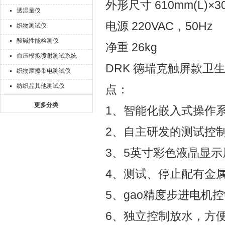
外形尺寸 610mm(L)×30
透湿量仪
电源 220VAC，50Hz
织物测试仪
酸碱性能检测仪
净重 26kg
血压模拟喷射测试系统
DRK 德瑞克触屏款
织物摩擦带电测试仪
纺织品其他测试仪
点：
更多分类
1、智能化嵌入式操作
2、自主研发的测试控
3、5英寸彩色液晶显
4、测试、停止配有金
5、gao精度步进电机
6、独立控制放水，方