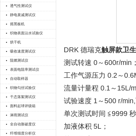
透气性测试仪
静电衰减测试仪
摇黑板机
织物表面沾水试验仪
烘干机
DRK 德瑞克
触屏款卫
吸收速度测试仪
阻燃测试仪
测试转速 0～600r/min
表面电阻率测试仪
工作气源压力 0.2～0.6
自动取样器
流量计量程 0.1～15L/m
织物勾丝试验仪
干态落絮测试仪
试验速度 1～500 r/min
面料起球评级箱
单次测试时间 ≦9999 
淋雨测试仪
全自动胀破度仪
加液体积 5L；
纤维细度分析仪