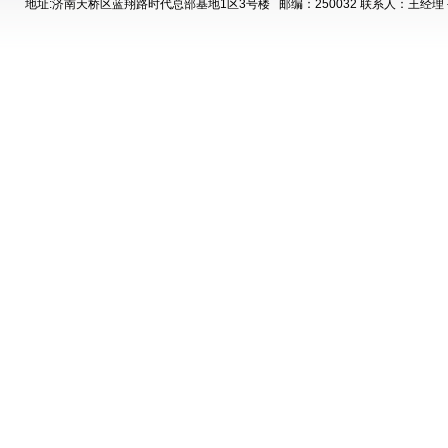
地址:济南天桥区蓝翔路时代总部基地1区3号楼
邮编：250032 联系人：王经理 手