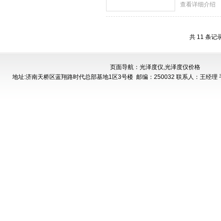
查看详细介绍
共 11 条记
页面导航：光泽度仪,光泽度仪价格
地址:济南天桥区蓝翔路时代总部基地1区3号楼
邮编：250032 联系人：王经理 手