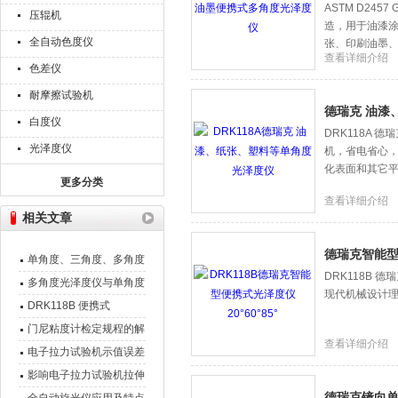
ASTM D2457 
压辊机
造，用于油漆
全自动色度仪
张、印刷油墨
查看详细介绍
色差仪
耐摩擦试验机
德瑞克 油漆
白度仪
DRK118A
光泽度仪
机，省电省心
化表面和其它
更多分类
查看详细介绍
相关文章
德瑞克智能型便
单角度、三角度、多角度
DRK118B 
镜向光泽度仪的区别解析
多角度光泽度仪与单角度
现代机械设计
光泽度仪的区别
DRK118B 便携式
20/60/85光泽度仪
门尼粘度计检定规程的解
查看详细介绍
说
电子拉力试验机示值误差
的排查方式
影响电子拉力试验机拉伸
德瑞克镜向
测量结果的关键因素