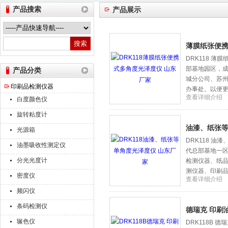
产品搜索
产品展示
山东德瑞克仪器股份有限公司
薄膜纸张便携
DRK118 
部基地园区，成
产品分类
城分公司、苏
印刷品检测仪器
办事处。以便
查看详细介绍
白度颜色仪
旋转粘度计
油漆、纸张等
光源箱
DRK118 
油墨吸收性测定仪
代总部基地一
分光光度计
检测仪器、纸
测仪器、印刷品
密度仪
查看详细介绍
等。
频闪仪
条码检测仪
德瑞克 印刷
辗色仪
DRK118B 德