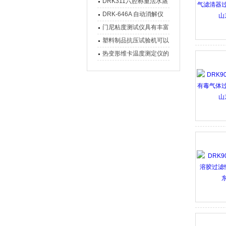
DRK311六腔称重法水蒸
气透过率测试仪工作原理
DRK-646A 自动消解仪
及设备特点介绍
电热管热传导款 德瑞克
门尼粘度测试仪具有丰富
实验室分析仪器
的试验方法
塑料制品抗压试验机可以
测试以下指标
热变形维卡温度测定仪的
原理、特点及应用