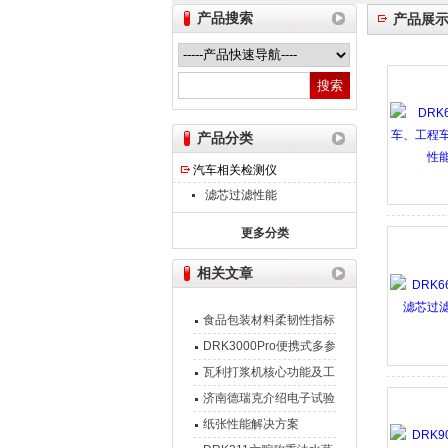
产品搜索
产品展
山东德瑞克仪器股份有限公司
产品分类
汽车相关检测仪
滤芯过滤性能
更多分类
相关文章
食品包装材料柔韧性指标
所需检测仪器
DRK3000Pro便携式多参
数水质分析仪
瓦利打浆机核心功能及工
作原理
济南德瑞克介绍电子试验
机的选购注意事项
纸张性能解决方案