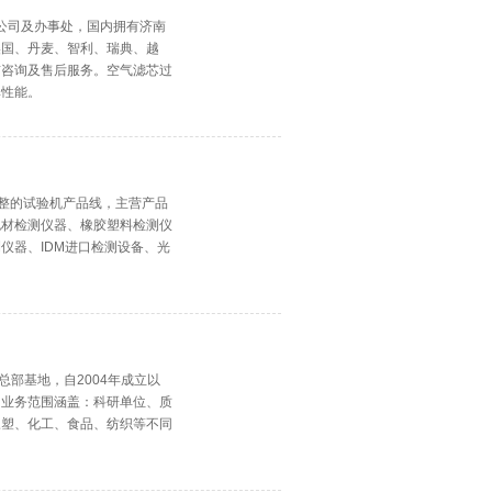
分公司及办事处，国内拥有济南
美国、丹麦、智利、瑞典、越
前咨询及售后服务。空气滤芯过
率性能。
有完整的试验机产品线，主营产品
包材检测仪器、橡胶塑料检测仪
仪器、IDM进口检测设备、光
总部基地，自2004年成立以
。业务范围涵盖：科研单位、质
橡塑、化工、食品、纺织等不同