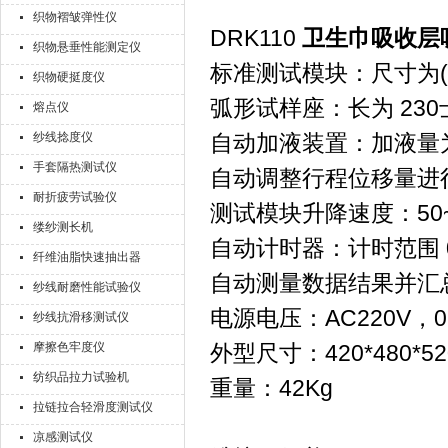
织物褶皱弹性仪
DRK110
卫生巾吸收层
织物悬垂性能测定仪
标准测试模块：尺寸为(76士
织物硬挺度仪
弧形试样座：长为 230士0
熔点仪
纱线捻度仪
自动加液装置：加液量为1
手套隔热测试仪
自动调整行程位移量进
耐折疲劳试验仪
测试模块升降速度：50~20
缕纱测长机
自动计时器：计时范围 0~9
纤维油脂快速抽出器
自动测量数据结果并汇
纱线耐磨性能试验仪
电源电压：AC220V，0
纱线抗滑移测试仪
摩擦色牢度仪
外型尺寸：420*480*52
纺织品拉力试验机
重量：42Kg
拉链拉合轻滑度测试仪
凉感测试仪