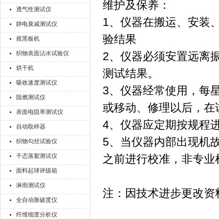
维护及保养：
透气性测试仪
1、仪器在搬运、安装
静电衰减测试仪
验结果
摇黑板机
织物表面沾水试验仪
2、仪器必须安置远离
烘干机
测试结果。
吸收速度测试仪
3、仪器经常使用，每
阻燃测试仪
或移动、修理以后，在
表面电阻率测试仪
4、仪器应定期按规程
自动取样器
5、当仪器内部出现机
织物勾丝试验仪
干态落絮测试仪
之前进行校准，非专业
面料起球评级箱
淋雨测试仪
注：因技术进步更改资
全自动胀破度仪
纤维细度分析仪