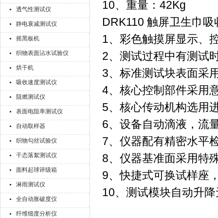
10、重量：42Kg
透气性测试仪
DRK110 触屏卫生
静电衰减测试仪
1、彩色触摸屏显示、
摇黑板机
织物表面沾水试验仪
2、测试过程中有测试
烘干机
3、标准测试块表面采
吸收速度测试仪
4、核心控制部件采用
阻燃测试仪
5、核心传动机构选用
表面电阻率测试仪
6、设备自动滴液，流
自动取样器
7、仪器配有精密水平
织物勾丝试验仪
干态落絮测试仪
8、仪器基准面采用特
面料起球评级箱
9、快捷式可换试样座
淋雨测试仪
10、测试模块自动升
全自动胀破度仪
纤维细度分析仪