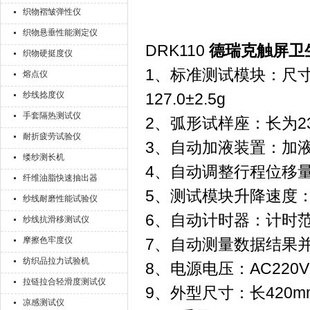
织物褶皱弹性仪
织物悬垂性能测定仪
DRK110
德瑞克触屏卫
织物硬挺度仪
1、标准测试模块：尺寸为（
熔点仪
纱线捻度仪
127.0±2.5g
手套隔热测试仪
2、弧形试样座：长为230
耐折疲劳试验仪
3、自动加液装置：加液量
缕纱测长机
4、自动调整行程位移
纤维油脂快速抽出器
5、测试模块升降速度：50
纱线耐磨性能试验仪
6、自动计时器：计时范围0
纱线抗滑移测试仪
摩擦色牢度仪
7、自动测量数据结果
纺织品拉力试验机
8、电源电压：AC220V
拉链拉合轻滑度测试仪
9、外型尺寸：长420mm
凉感测试仪