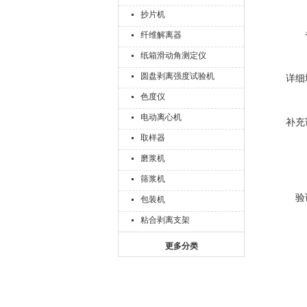
抄片机
纤维解离器
纸箱滑动角测定仪
圆盘剥离强度试验机
详细
色度仪
电动离心机
补充
取样器
磨浆机
筛浆机
验
包装机
粘合剥离支架
更多分类