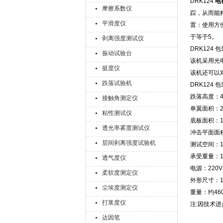
DRK124
电
摩擦系数仪
踪，从而能
平滑度仪
置：使用方
于等于5。
剥离强度测试仪
DRK124
振动试验台
该机采用光
挺度仪
该机还可以
跌落试验机
DRK124
跌落高度：40
接触角测定仪
单翼面积：27
粘性测试仪
底板面积：11
透光率雾度测试仪
冲击平面面积：
层间剥离强度试验机
测试空间：10
承受重量：10
透气度仪
电源：220V 
柔软度测定仪
外形尺寸：11
尘埃度测定仪
重量：约460
打浆度仪
注:因技术
达因笔