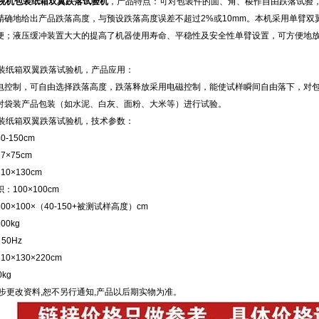
视机包装纸箱双翼跌落试验机
，产品特点：可对包装件的面、角、棱作自由跌落试验
精确地给出产品跌落高度，与预设跌落高度误差不超过2%或10mm。本机采用单臂
便；液压缓冲装置大大的提高了机器使用寿命、平稳性及安全性单臂设置，可方便地
 包装纸箱双翼跌落试验机，产品应用：
电控制，可自由选择跌落高度，跌落释放采用电磁控制，能使试样瞬间自由落下，对
对袋装产品包装（如水泥、白灰、面粉、大米等）进行试验。
 包装纸箱双翼跌落试验机，技术参数：
-150cm
×75cm
0×130cm
100×100cm
0×100×（40-150+被测试样高度）cm
0kg
50Hz
0×130×220cm
kg
进步更改资料,恕不另行通知,产品以后期实物为准。