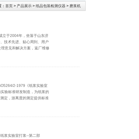
置：
首页
>
产品展示
>
纸品包装检测仪器
>
磨浆机
份成立于2004年，坐落于山东济
责、技术先进、贴心周到、用户
处理意见和解决方案，返厂维修
5264/2-1979《纸浆实验室
等所规定的实验标准研发制造，为纸浆的
的测定，游离度的测定提供标准
79《纸浆实验室打浆--第二部