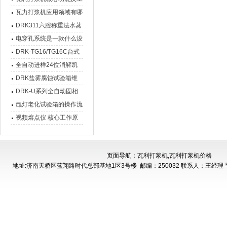
作原理
瓦力打浆机应用领域有哪
些
DRK311六腔称重法水蒸
气透过率测试仪工作原理
电穿孔系统是一款什么设
及设备特点介绍
备
DRK-TG16/TG16C台式
高速离心机技术参数
全自动进样24位消解凯
氏定氮仪设备介绍
DRK盐雾腐蚀试验箱维
护窍门
DRK-U系列全自动固相
萃取仪简介
氙灯老化试验箱的操作流
程复杂吗？
视频熔点仪 核心工作原
理
页面导航：瓦利打浆机,瓦利打浆机价格
地址:济南天桥区蓝翔路时代总部基地1区3号楼
邮编：250032 联系人：王经理 手