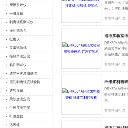
量组合;手动刀
摩擦系数仪
头，长时间使
平滑度仪
查看详细介绍
剥离强度测试仪
振动试验台
造纸实验室纸
挺度仪
DRK504A
跌落试验机
的纸浆等的变
是造纸生产化验
接触角测定仪
查看详细介绍
粘性测试仪
透光率雾度测试仪
纤维浆料粉碎
层间剥离强度试验机
DRK504A纤维
透气度仪
验室打浆瓦利（Vall
柔软度测定仪
求。
尘埃度测定仪
查看详细介绍
打浆度仪
达因笔
造纸厂家* 