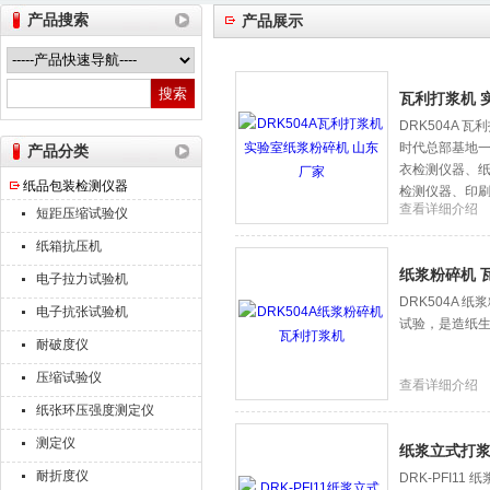
产品搜索
产品展示
山东德瑞克仪器股份有限公司
瓦利打浆机 
DRK504A 
时代总部基地
产品分类
衣检测仪器、
纸品包装检测仪器
检测仪器、印刷
查看详细介绍
短距压缩试验仪
台等。
纸箱抗压机
纸浆粉碎机 
电子拉力试验机
DRK504A
电子抗张试验机
试验，是造纸生
耐破度仪
压缩试验仪
查看详细介绍
纸张环压强度测定仪
测定仪
纸浆立式打浆
耐折度仪
DRK-PFI1