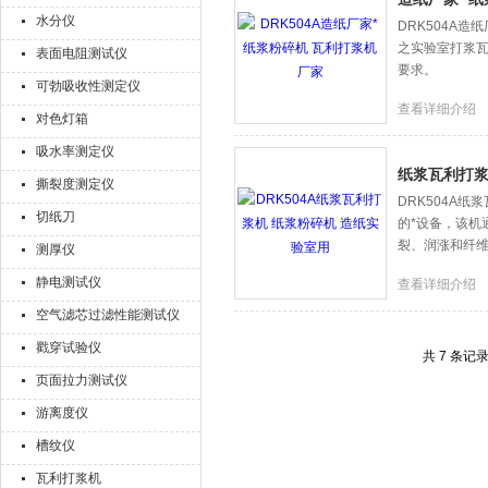
水分仪
DRK504A造纸
之实验室打浆瓦利（Va
表面电阻测试仪
要求。
可勃吸收性测定仪
查看详细介绍
对色灯箱
吸水率测定仪
纸浆瓦利打浆
撕裂度测定仪
DRK504A
切纸刀
的*设备，该机
裂、润涨和纤
测厚仪
静电测试仪
查看详细介绍
空气滤芯过滤性能测试仪
戳穿试验仪
共 7 条记
页面拉力测试仪
游离度仪
槽纹仪
瓦利打浆机