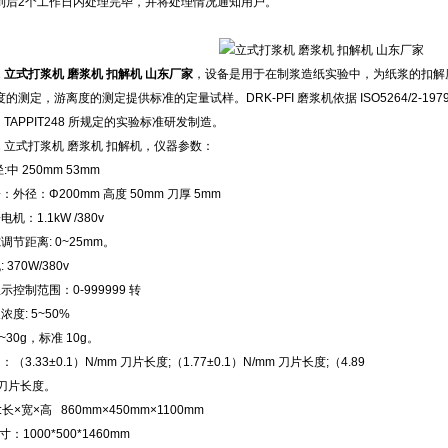
到后2个工作日内处理完毕，并将处理情况通知用户。
1
立式打浆机 磨浆机 扣解机 山东厂家
，设备是用于在制浆造纸实验中，为纸浆的扣解
的测定，游离度的测定提供标准的定量试样。DRK-PFI 磨浆机依据 ISO5264/2-197
/2、TAPPIT248 所规定的实验标准研发制造。
111 立式打浆机 磨浆机 扣解机，仪器参数：
:中 250mm 53mm
外径：Φ200mm 高度 50mm 刀厚 5mm
机：1.1kW /380v
调节距离: 0~25mm。
370W/380v
控制范围：0-999999 转
度: 5~50%
~30g，标准 10g。
（3.33±0.1）N/mm 刀片长度;（1.77±0.1）N/mm 刀片长度;（4.89
m 刀片长度。
:长×宽×高 860mm×450mm×1100mm
：1000*500*1460mm