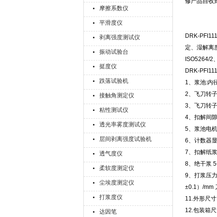
修产品自收
摩擦系数仪
平滑度仪
DRK-PFI11
剥离强度测试仪
定、湿解离度
振动试验台
ISO5264
挺度仪
DRK-PFI
跌落试验机
1、浆池:内径
2、飞刀转子：
接触角测定仪
3、飞刀转子电
粘性测试仪
4、扣解间隙
透光率雾度测试仪
5、浆池电机: 
层间剥离强度试验机
6、计数器显示
7、扣解纸浆浓
透气度仪
8、绝干浆 5
柔软度测定仪
9、打浆压力：
尘埃度测定仪
±0.1）/m
打浆度仪
11.外形尺寸
12.包装箱尺寸
达因笔