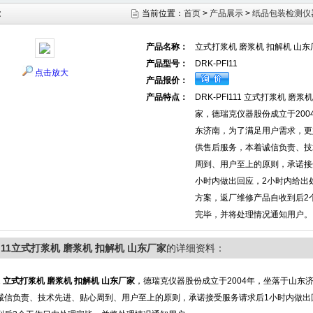
示
当前位置：
首页
>
产品展示
>
纸品包装检测仪
产品名称：
立式打浆机 磨浆机 扣解机 山东
产品型号：
DRK-PFI11
点击放大
产品报价：
产品特点：
DRK-PFI111 立式打浆机 磨浆
家，德瑞克仪器股份成立于200
东济南，为了满足用户需求，更
供售后服务，本着诚信负责、技
周到、用户至上的原则，承诺接
小时内做出回应，2小时内给出
方案，返厂维修产品自收到后2
完毕，并将处理情况通知用户。
FI11立式打浆机 磨浆机 扣解机 山东厂家
的详细资料：
1
立式打浆机 磨浆机 扣解机 山东厂家
，德瑞克仪器股份成立于2004年，坐落于山东
诚信负责、技术先进、贴心周到、用户至上的原则，承诺接受服务请求后1小时内做出