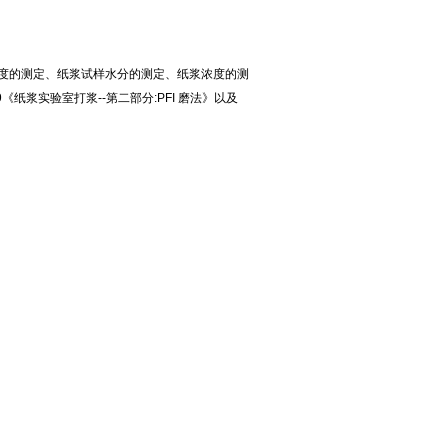
度的测定、纸浆试样水分的测定、纸浆浓度的测
9《纸浆实验室打浆--第二部分:PFI 磨法》以及