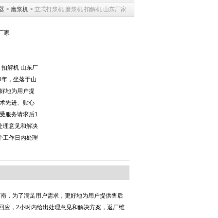
器
>
磨浆机
> 立式打浆机 磨浆机 扣解机 山东厂家
厂家
机 扣解机 山东厂
4年，坐落于山
好地为用户提
术先进、贴心
受服务请求后1
处理意见和解决
个工作日内处理
济南，为了满足用户需求，更好地为用户提供售后
回应，2小时内给出处理意见和解决方案，返厂维