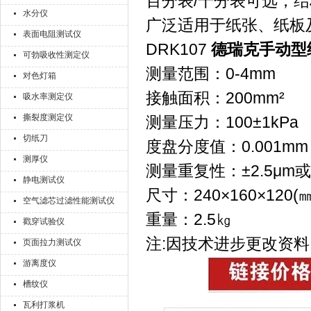
百分表/千分表可选，
水分仪
广泛适用于纸张、纸板
表面电阻测试仪
DRK107
德瑞克手动型
可勃吸收性测定仪
测量范围：0-4mm
对色灯箱
接触面积：200mm²
吸水率测定仪
撕裂度测定仪
测量压力：100±1kPa
切纸刀
度盘分度值：0.001mm
测厚仪
测量重复性：±2.5μm或±
静电测试仪
尺寸：240×160×120(㎜
空气滤芯过滤性能测试仪
重量：2.5㎏
戳穿试验仪
注:因技术进步更改资料
页面拉力测试仪
游离度仪
槽纹仪
瓦利打浆机