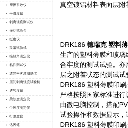
真空镀铝材料表面层附
摩擦系数仪
平滑度仪
剥离强度测试仪
振动试验台
挺度仪
DRK186
德瑞克 塑料
跌落试验机
生产的塑料薄膜和玻璃
接触角测定仪
合牢度的测试试验。亦
粘性测试仪
层之附着状态的测试试
透光率雾度测试仪
层间剥离强度试验机
DRK186 塑料薄膜
透气度仪
严格按照国家标准进行
柔软度测定仪
由微电脑控制，搭配P
尘埃度测定仪
试验操作和数据显示，
打浆度仪
DRK186 塑料薄膜
达因笔