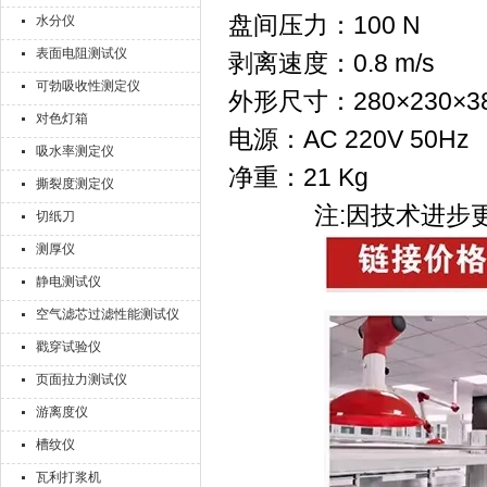
盘间压力：100 N
水分仪
表面电阻测试仪
剥离速度：0.8 m/s
可勃吸收性测定仪
外形尺寸：280×230×3
对色灯箱
电源：AC 220V 50Hz
吸水率测定仪
净重：21 Kg
撕裂度测定仪
注:因技术进步
切纸刀
测厚仪
静电测试仪
空气滤芯过滤性能测试仪
戳穿试验仪
页面拉力测试仪
游离度仪
槽纹仪
瓦利打浆机