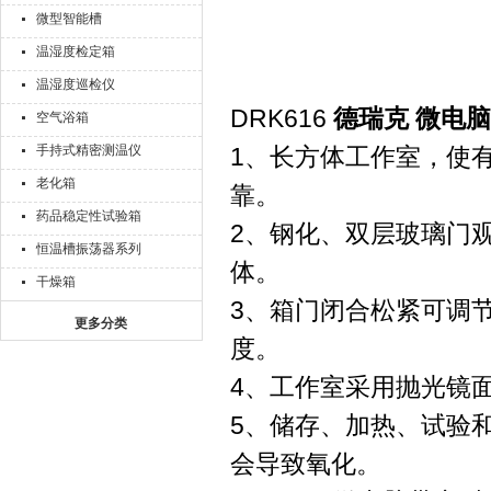
微型智能槽
温湿度检定箱
温湿度巡检仪
DRK616
德瑞克 微电
空气浴箱
手持式精密测温仪
1、长方体工作室，使
老化箱
靠。
药品稳定性试验箱
2、钢化、双层玻璃门
恒温槽振荡器系列
体。
干燥箱
3、箱门闭合松紧可调
更多分类
度。
4、工作室采用抛光镜
5、储存、加热、试验
会导致氧化。