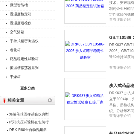
技术。突破现有
微型智能槽
制药企业对药
温湿度检定箱
定性试验的选
查看详细介绍
温湿度巡检仪
空气浴箱
GB/T1058
手持式精密测温仪
DRK637 GB
老化箱
2006、GB/T
造和维持温度与
药品稳定性试验箱
查看详细介绍
恒温槽振荡器系列
干燥箱
步入式药品稳
更多分类
DRK637 
立于2004年
相关文章
单位、质检机
织、分析等不
海绵落球回弹试验仪典型
查看详细介绍
应用场景
纸箱抗压试验机在包装行
业的应用
DRK-R80全自动视频熔
药品稳定性试