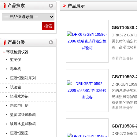
产品搜索
产品展示
山东德瑞克仪器股份有限公司
GB/T1058
DRK672 G
需长时间稳定
产品分类
验、高湿试验
环境检测仪器
查看详细介绍
监测仪
称重机
GB/T1059
恒温恒湿箱系列
DRK GB/T
试验箱
艺的系统研究和
恒温水浴锅
光线照射等)的
有效期的确定
箱式电阻炉
查看详细介绍
盐雾腐蚀试验箱
玻璃水煮试验箱
GB/T1058
恒温恒湿室
DRK672 G