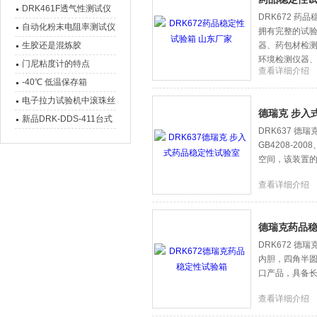
点仪 设备介绍
DRK461F透气性测试仪
DRK672 
自动化粉末电阻率测试仪
拥有完整的试
工作原理、功能特点及应
生胶还是混炼胶
器、药包材检
环境检测仪器、
用场景介绍
门尼粘度计的特点
查看详细介绍
-40℃ 低温保存箱
电子拉力试验机中滚珠丝
德瑞克 步入
杆与梯形丝杆区别在哪里
新品DRK-DDS-411台式
DRK637 德瑞
电导率仪
GB4208-2
空间，该装置的
查看详细介绍
德瑞克药品
DRK672 
内胆，四角半圆
口产品，具备
查看详细介绍