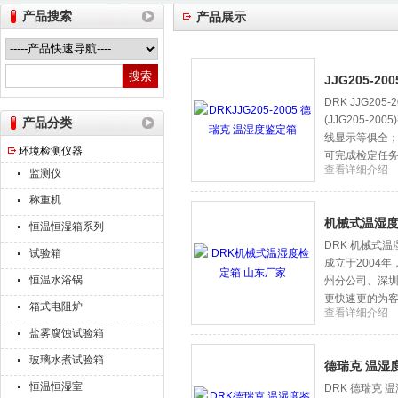
产品搜索
产品展示
山东德瑞克仪器股份有限公司
JJG205-2
DRK JJG2
(JJG205
产品分类
线显示等俱全
环境检测仪器
可完成检定任
查看详细介绍
监测仪
称重机
机械式温湿度
恒温恒湿箱系列
DRK 机械式
试验箱
成立于2004
恒温水浴锅
州分公司、深
更快速更的为
箱式电阻炉
查看详细介绍
盐雾腐蚀试验箱
玻璃水煮试验箱
德瑞克 温湿
恒温恒湿室
DRK 德瑞克 