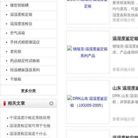
要求研发制造
微型智能槽
均匀度高，可
温湿度检定箱
湿度表和其他
查看详细介绍
温湿度巡检仪
空气浴箱
温湿度鉴定
手持式精密测温仪
德瑞克-温湿度鉴
老化箱
求。产品使用环境
药品稳定性试验箱
查看详细介绍
恒温槽振荡器系列
干燥箱
山东 温湿度鉴定
更多分类
DRK 山东 温
权，并荣获多项
相关文章
干湿温度计检定系统应用
查看详细介绍
领域
温湿度检定箱可用于仓储
管理方面吗
温湿度检定箱是个什么
温湿度检定