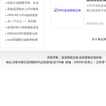
鬼？
防疫主动隔离专用，企业
公司开发的温湿
不停产神器！！
高低温湿热步入式试验室
械式温湿度计检定
DRK-RE-52AA旋转蒸发
器 新品介绍
JA（千分之一）系列电
查看详细介绍
子天平特点及参数介绍
医用外科口罩检测标准及
主要检测项目
DRK002D纤维细度分析
共 6 条记
仪
kou罩细菌过滤效率的测
试方法
页面导航：温湿度检定箱,温湿度检定箱价格
地址:济南天桥区蓝翔路时代总部基地1区3号楼
邮编：250032 联系人：王经理 手