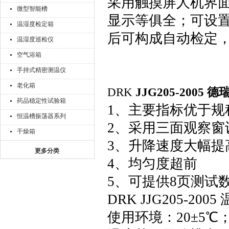
采用触摸屏人机界
微型智能槽
显示等俱全；可设
温湿度检定箱
后可构成自动检定
温湿度巡检仪
空气浴箱
手持式精密测温仪
老化箱
DRK
JJG205-2005
药品稳定性试验箱
1、主要指标优于规
恒温槽振荡器系列
2、采用三面观察窗
干燥箱
3、升降速度大幅提
更多分类
4、均匀度超前
5、可提供8页测试
DRK JJG205-2
使用环境：20±5℃；3