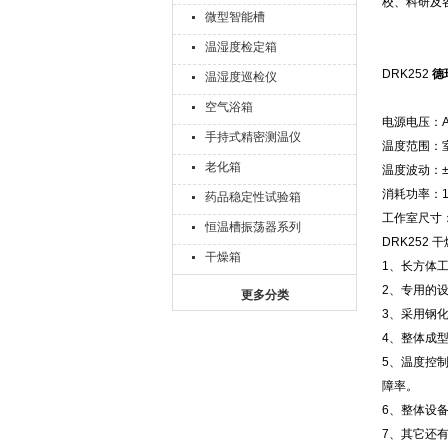
校、科研及
微型智能槽
温湿度检定箱
DRK252
德
温湿度巡检仪
空气浴箱
电源电压：AC
手持式精密测温仪
温度范围：室
老化箱
温度波动：
消耗功率：1
药品稳定性试验箱
工作室尺寸：4
恒温槽振荡器系列
DRK252
干燥箱
1、长方体
2、专用的
更多分类
3、采用钢
4、整体成
5、温度控
障率。
6、整体设
7、其它还