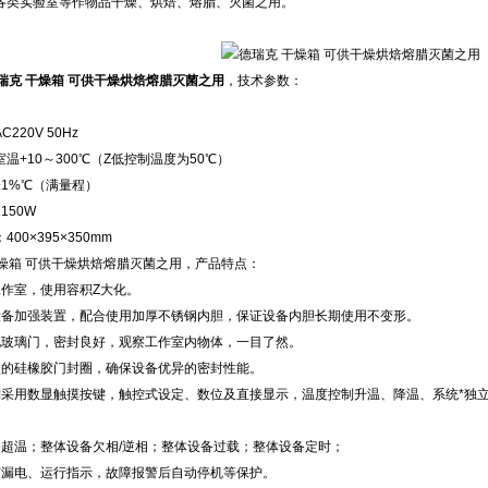
各类实验室等作物品干燥、烘焙、熔腊、灭菌之用。
瑞克 干燥箱 可供干燥烘焙熔腊灭菌之用
，技术参数：
220V 50Hz
温+10～300℃（Z低控制温度为50℃）
±1%℃（满量程）
150W
00×395×350mm
 干燥箱 可供干燥烘焙熔腊灭菌之用，产品特点：
工作室，使用容积Z大化。
设备加强装置，配合使用加厚不锈钢内胆，保证设备内胆长期使用不变形。
化玻璃门，密封良好，观察工作室内物体，一目了然。
型的硅橡胶门封圈，确保设备优异的密封性能。
制采用数显触摸按键，触控式设定、数位及直接显示，温度控制升温、降温、系统*独
备超温；整体设备欠相/逆相；整体设备过载；整体设备定时；
有漏电、运行指示，故障报警后自动停机等保护。