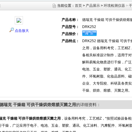
示
当前位置：
首页
>
产品展示
>
环境检测仪器
>
产品名称：
德瑞克 干燥箱 可供干燥烘焙熔
产品型号：
DRK252
点击放大
产品报价：
产品特点：
DRK252 德瑞克 干燥箱 可供
之用，设备用料考究，工艺精Z
备相关标准设计制作，适用于对
解和易氧化物质进行干燥，广泛
电池、五金、塑胶、通讯、化工
件、环氧树脂、化妆品原料、磁
企业、大专院校、科研及各类实
干燥、烘焙、熔腊、灭菌之用。
52德瑞克 干燥箱 可供干燥烘焙熔腊灭菌之用
的详细资料：
瑞克 干燥箱 可供干燥烘焙熔腊灭菌之用
，设备用料考究，工艺精Z，*按照试验设备
行干燥，广泛应用于电子、电池、五金、塑胶、通讯、化工涂料、汽摩配件、环氧树脂