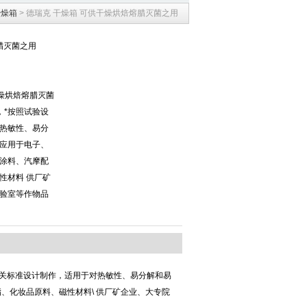
干燥箱
> 德瑞克 干燥箱 可供干燥烘焙熔腊灭菌之用
腊灭菌之用
干燥烘焙熔腊灭菌
，*按照试验设
热敏性、易分
应用于电子、
涂料、汽摩配
性材料 供厂矿
验室等作物品
相关标准设计制作，适用于对热敏性、易分解和易
、化妆品原料、磁性材料\ 供厂矿企业、大专院