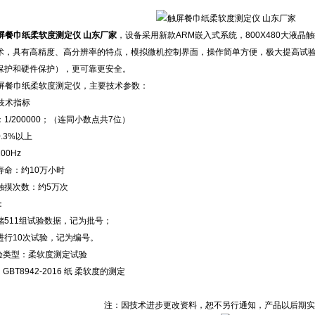
屏餐巾纸柔软度测定仪 山东厂家
，设备采用新款ARM嵌入式系统，800X480大液晶
术，具有高精度、高分辨率的特点，模拟微机控制界面，操作简单方便，极大提高试
保护和硬件保护），更可靠更安全。
 触屏餐巾纸柔软度测定仪，主要技术参数：
 技术指标
1/200000；（连同小数点共7位）
.3%以上
00Hz
寿命：约10万小时
触摸次数：约5万次
：
储511组试验数据，记为批号；
进行10次试验，记为编号。
试验类型：柔软度测定试验
GBT8942-2016 纸 柔软度的测定
注：因技术进步更改资料，恕不另行通知，产品以后期实