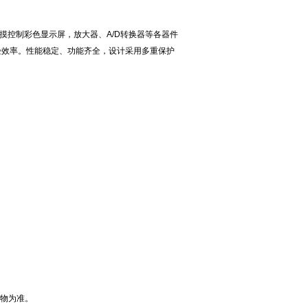
触摸控制彩色显示屏，放大器、A/D转换器等各器件
验效率。性能稳定、功能齐全，设计采用多重保护
物为准。