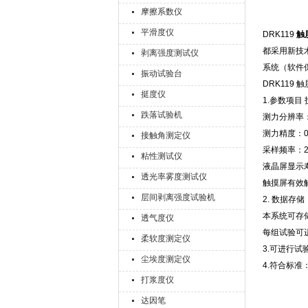
摩擦系数仪
平滑度仪
DRK119
触
都采用新技
剥离强度测试仪
系统（软件
振动试验台
DRK119
挺度仪
1.参数项目
跌落试验机
测力分辨率：
测力精度：0
接触角测定仪
采样频率：2
粘性测试仪
液晶屏显示
透光率雾度测试仪
触摸屏有效
层间剥离强度试验机
2. 数据存储
本系统可存
透气度仪
每组试验可
柔软度测定仪
3.可进行
尘埃度测定仪
4.符合标准：
打浆度仪
达因笔