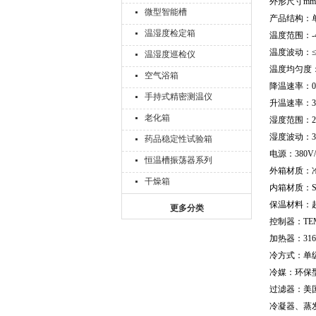
外形尺寸mm：
微型智能槽
产品结构：
温湿度检定箱
温度范围：-4
温度波动：≤±
温湿度巡检仪
温度均匀度：
空气浴箱
降温速率：0.
手持式精密测温仪
升温速率：3
老化箱
湿度范围：20
湿度波动：3
药品稳定性试验箱
电源：380V/
恒温槽振荡器系列
外箱材质：
干燥箱
内箱材质：S
保温材料：
更多分类
控制器：TE
加热器：31
冷方式：单
冷媒：环保型R
过滤器：美国
冷凝器、蒸