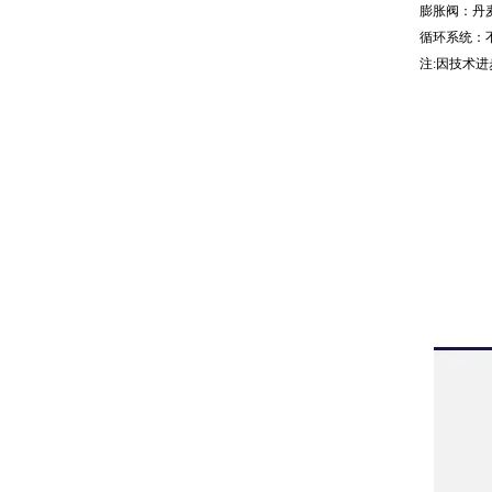
膨胀阀：丹麦
循环系统：
注:因技术