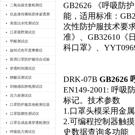
GB2626 《呼
二氧化碳含量检测仪
能，适用标准：GB2
抗血液传播病原体渗透测
试仪
表面沾水性测试仪
次性防护服技术要求》
口罩视野测试仪
准》、GB32610
甲醛测试仪
科口罩》、YYT0
旋转式色牢度摩擦仪
医用口罩防护服综合试验
机
穿透时间测试仪
DRK-07B
GB262
静酸压测试仪
织物感应静电测试仪
EN149-2001:
压力差测试仪
标记。技术参数
口罩防护服其他检测仪器
1.口罩头模采用金
口罩阻燃性测试仪
2.可编程控制器触摸
口罩合成血液穿透检测仪
史数据查询多功能
呼吸阻力测试仪