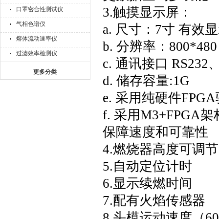
3.触摸显示屏：
口罩密合性测试仪
气相色谱仪
a. 尺寸：7寸 有效显示
熔体流动速率仪
b. 分辨率：800*480
过滤效率检测仪
c. 通讯接口 RS23
更多分类
d. 储存容量:1G
e. 采用纯硬件FP
f. 采用M3+FPG
保障速度和可靠性
4.燃烧器高度可调节
5.自动定位计时
6.显示续燃时间
7.配有火焰传感器
8.头模运动速度（60±