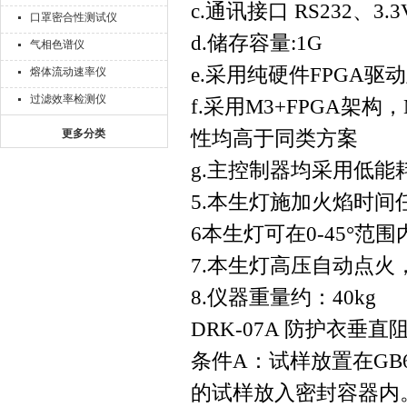
c.通讯接口 RS232、3
口罩密合性测试仪
d.储存容量:1G
气相色谱仪
e.采用纯硬件FPGA
熔体流动速率仪
过滤效率检测仪
f.采用M3+FPGA架
性均高于同类方案
更多分类
g.主控制器均采用低
5.本生灯施加火焰时间任
6本生灯可在0-45°范
7.本生灯高压自动点
8.仪器重量约：40kg
DRK-07A 防护衣
条件A：试样放置在GB
的试样放入密封容器内