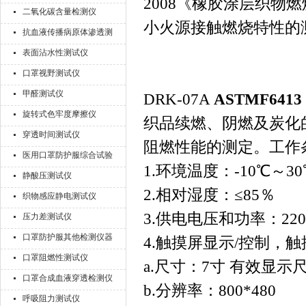
2008《橡胶涂层织物燃烧
二氧化碳含量检测仪
小火源接触燃烧特性的
抗血液传播病原体渗透测
试仪
表面沾水性测试仪
口罩视野测试仪
甲醛测试仪
DRK-07A
ASTMF64
旋转式色牢度摩擦仪
织品续燃、阴燃及炭化
穿透时间测试仪
阻燃性能的测定。工作
医用口罩防护服综合试验
1.环境温度：-10℃～30
机
静酸压测试仪
2.相对湿度：≤85％
织物感应静电测试仪
3.供电电压和功率：220
压力差测试仪
口罩防护服其他检测仪器
4.触摸屏显示/控制，
口罩阻燃性测试仪
a.尺寸：7寸 有效显示尺寸 
口罩合成血液穿透检测仪
b.分辨率：800*480
呼吸阻力测试仪