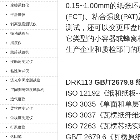
0.15~1.00mm的纸
摩擦系数仪
平滑度仪
(FCT)、粘合强度(P
剥离强度测试仪
测试，还可以变更压盘
振动试验台
它类型的小容器或蜂窝
挺度仪
生产企业和质检部门的
跌落试验机
接触角测定仪
粘性测试仪
透光率雾度测试仪
DRK113
GB/T2679
层间剥离强度试验机
ISO 12192《纸和纸板-
透气度仪
ISO 3035《单面和
柔软度测定仪
ISO 3037《瓦楞纸
尘埃度测定仪
ISO 7263《瓦楞
打浆度仪
GB/T 2679.6《瓦
达因笔