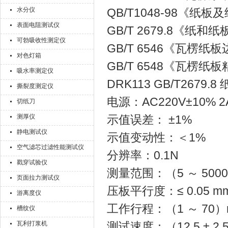
水分仪
QB/T1048-98《纸
表面电阻测试仪
GB/T 2679.8《纸
可勃吸收性测定仪
GB/T 6546《瓦楞
对色灯箱
GB/T 6548《瓦楞
吸水率测定仪
DRK113 GB/T26
撕裂度测定仪
电源：AC220V±10% 2A
切纸刀
测厚仪
示值误差： ±1%
静电测试仪
示值变动性：＜1%
空气滤芯过滤性能测试仪
分辨率：0.1N
戳穿试验仪
测量范围：（5 ～ 500
页面拉力测试仪
压板平行度：≤ 0.05 m
游离度仪
工作行程：（1 ～ 70）
槽纹仪
瓦利打浆机
测试速度：（12.5 ± 2.5