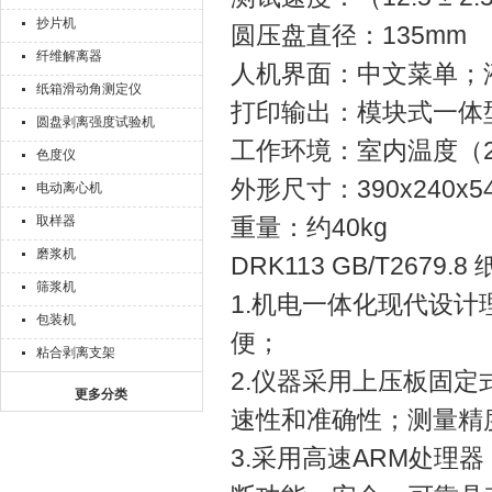
抄片机
圆压盘直径：135mm
纤维解离器
人机界面：中文菜单；
纸箱滑动角测定仪
打印输出：模块式一体
圆盘剥离强度试验机
工作环境：室内温度（20 
色度仪
外形尺寸：390x240x54
电动离心机
取样器
重量：约40kg
磨浆机
DRK113 GB/T26
筛浆机
1.机电一体化现代设
包装机
便；
粘合剥离支架
2.仪器采用上压板固
更多分类
速性和准确性；测量精
3.采用高速ARM处