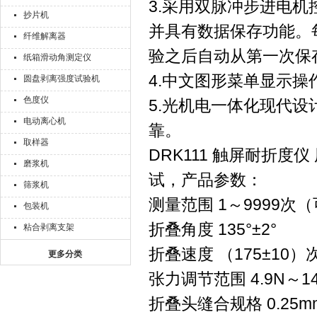
3.采用双脉冲步进电
抄片机
并具有数据保存功能。
纤维解离器
验之后自动从第一次保
纸箱滑动角测定仪
4.中文图形菜单显示
圆盘剥离强度试验机
色度仪
5.光机电一体化现代
电动离心机
靠。
取样器
DRK111 触屏耐折
磨浆机
试，产品参数：
筛浆机
测量范围 1～9999
包装机
折叠角度 135°±2°
粘合剥离支架
折叠速度 （175±10）
更多分类
张力调节范围 4.9N～14
折叠头缝合规格 0.25mm