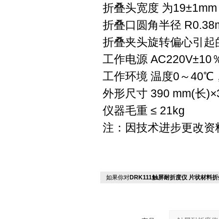
折叠头宽度 为19±1m
折叠口圆角半径 R0.38m
折叠夹头旋转偏心引起的
工作电源 AC220V±10％
工作环境 温度0～40
外形尺寸 390 mm(长)×3
仪器毛重 ≤ 21kg
注：因技术进步更改资
如果你对
DRK111触屏耐折度仪 片状材料