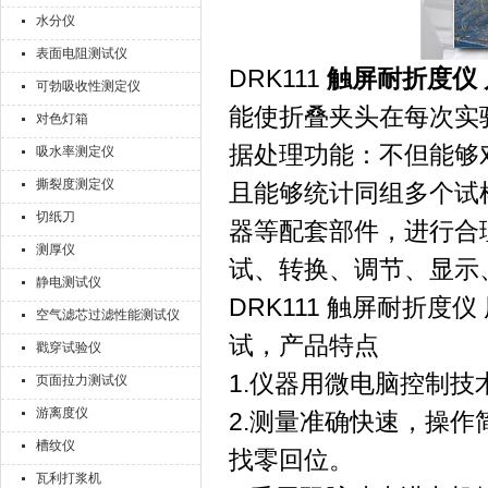
水分仪
表面电阻测试仪
DRK111
触屏耐折度仪
可勃吸收性测定仪
能使折叠夹头在每次实
对色灯箱
据处理功能：不但能够
吸水率测定仪
撕裂度测定仪
且能够统计同组多个试样
切纸刀
器等配套部件，进行合
测厚仪
试、转换、调节、显示
静电测试仪
DRK111 触屏耐折
空气滤芯过滤性能测试仪
试，产品特点
戳穿试验仪
1.仪器用微电脑控制
页面拉力测试仪
游离度仪
2.测量准确快速，操
槽纹仪
找零回位。
瓦利打浆机