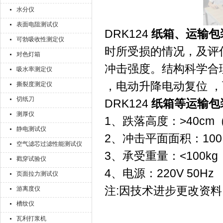
水分仪
表面电阻测试仪
DRK124
纸箱、运输包
可勃吸收性测定仪
时所受损的情况，及评
对色灯箱
冲击强度。结构科学合
吸水率测定仪
，电动升降电动复位 ，
撕裂度测定仪
切纸刀
DRK124
纸箱等运输包
测厚仪
1、跌落高度：>40cm
静电测试仪
2、冲击平面面积：100×
空气滤芯过滤性能测试仪
3、承受重量：<100kg
戳穿试验仪
4、电源：220V 50Hz
页面拉力测试仪
注:因技术进步更改资料
游离度仪
槽纹仪
瓦利打浆机