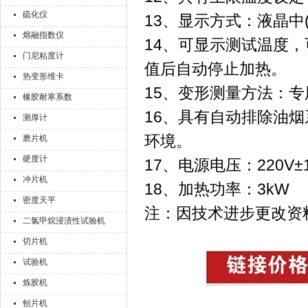
硫化仪
13、显示方式：液晶中
熔融指数仪
14、可显示测试温度
门尼粘度计
值后自动停止加热。
热变形维卡
15、变形测量方法：
橡胶耐寒系数
16、具有自动排除油
测厚计
环境。
磨片机
硬度计
17、电源电压：220V±10
冲片机
18、加热功率：3kW
密度天平
注：因技术进步更改资
二氯甲烷浸渍性试验机
切片机
试验机
炼胶机
刨片机