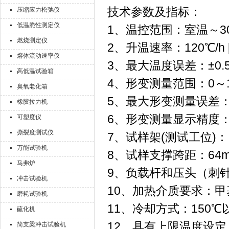
技术参数及指标：
压缩应力松弛仪
低温脆性测定仪
1、温控范围：室温～3
燃烧测定仪
2、升温速率：120℃/h [(12
熔体流动速率仪
3、最大温度误差：±0.
高低温试验箱
4、形变测量范围：0～1
臭氧老化箱
5、最大形变测量误差：±
橡胶拉力机
6、形变测量显示精度：±
可塑度仪
撕裂度测试仪
7、试样架(测试工位)：
万能试验机
8、试样支撑跨距：64m
马弗炉
9、负载杆和压头（刺针
冲击试验机
10、加热介质要求：甲
磨耗试验机
11、冷却方式：150℃
硫化机
12、具有上限温度设
简支梁冲击试验机