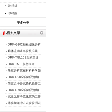
制样机
试样据
更多分类
相关文章
DRK-G302颗粒图像分析
仪设备介绍
熔体流动速率仪校准规
范、方法和测试标准
​DRK-TGL16E台式高速
冷冻离心机特点及技术参
DRK-TS-1 脱色摇床
数
热重分析仪在材料科学领
域的应用场景和优势有哪
DRK-R90全自动视频熔
些？
点仪 产品介绍
简支梁冲击试验机操作工
艺流程,避免不必要的损
DRK-R70全自动视频熔
失
点仪设备介绍
试述无转子硫化仪的工作
原理
薄膜摆锤冲击试验仪测试
原理详解