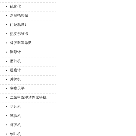
硫化仪
熔融指数仪
门尼粘度计
热变形维卡
橡胶耐寒系数
测厚计
磨片机
硬度计
冲片机
密度天平
二氯甲烷浸渍性试验机
切片机
试验机
炼胶机
刨片机