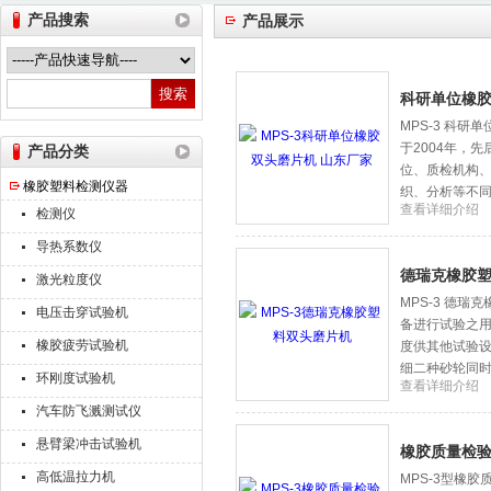
产品搜索
产品展示
山东德瑞克仪器股份有限公司
科研单位橡胶
MPS-3 科
于2004年，
产品分类
位、质检机构
橡胶塑料检测仪器
织、分析等不
查看详细介绍
检测仪
导热系数仪
德瑞克橡胶
激光粒度仪
MPS-3 德
电压击穿试验机
备进行试验之
橡胶疲劳试验机
度供其他试验设
细二种砂轮同
环刚度试验机
查看详细介绍
汽车防飞溅测试仪
悬臂梁冲击试验机
橡胶质量检验
高低温拉力机
MPS-3型橡