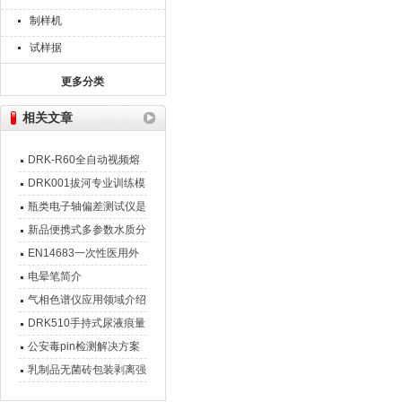
制样机
试样据
更多分类
相关文章
DRK-R60全自动视频熔
点仪 设备介绍
DRK001拔河专业训练模
拟机 新品介绍
瓶类电子轴偏差测试仪是
一款什么设备
新品便携式多参数水质分
析仪设备介绍
EN14683一次性医用外
科口罩标准测试要求
电晕笔简介
气相色谱仪应用领域介绍
DRK510手持式尿液痕量
检测仪
公安毒pin检测解决方案
乳制品无菌砖包装剥离强
度怎么检测