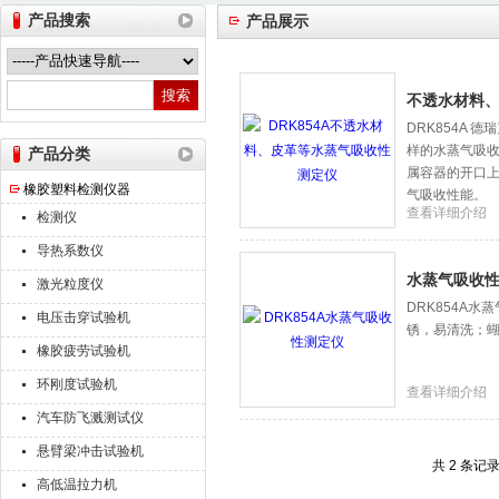
产品搜索
产品展示
山东德瑞克仪器股份有限公司
不透水材料
DRK854A
样的水蒸气吸收
产品分类
属容器的开口
橡胶塑料检测仪器
气吸收性能。
查看详细介绍
检测仪
导热系数仪
水蒸气吸收
激光粒度仪
DRK854A
电压击穿试验机
锈，易清洗；
橡胶疲劳试验机
环刚度试验机
查看详细介绍
汽车防飞溅测试仪
悬臂梁冲击试验机
共 2 条记
高低温拉力机