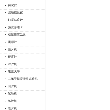
硫化仪
熔融指数仪
门尼粘度计
热变形维卡
橡胶耐寒系数
测厚计
磨片机
硬度计
冲片机
密度天平
二氯甲烷浸渍性试验机
切片机
试验机
炼胶机
刨片机