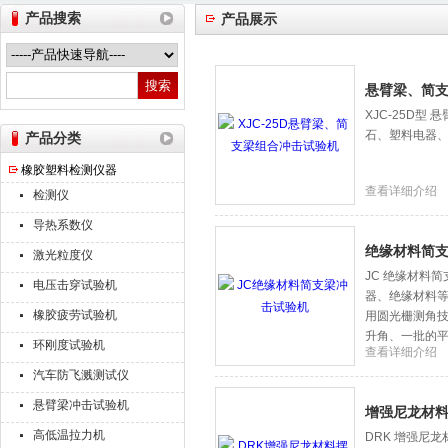
产品搜索
产品展示
山东德瑞克仪器股份有限公司
悬臂梁、简
XJC-25D
石、塑料电器
产品分类
橡胶塑料检测仪器
查看详细介绍
检测仪
导热系数仪
绝缘材料简
激光粒度仪
JC 绝缘材料
电压击穿试验机
器、绝缘材料
橡胶疲劳试验机
用圆光栅测角
升角、一批的
环刚度试验机
查看详细介绍
汽车防飞溅测试仪
悬臂梁冲击试验机
增强尼龙材
高低温拉力机
DRK 增强尼