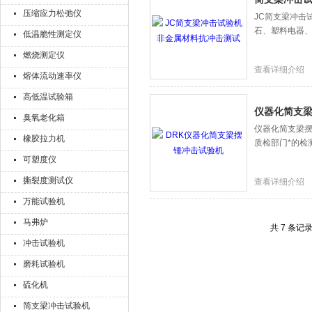
压缩应力松弛仪
JC简支梁冲击
石、塑料电器
低温脆性测定仪
燃烧测定仪
查看详细介绍
熔体流动速率仪
高低温试验箱
仪器化简支
臭氧老化箱
仪器化简支梁
橡胶拉力机
质检部门*的检
可塑度仪
撕裂度测试仪
查看详细介绍
万能试验机
马弗炉
共 7 条记
冲击试验机
磨耗试验机
硫化机
简支梁冲击试验机