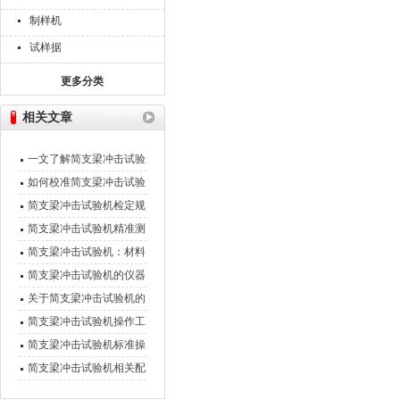
制样机
试样据
更多分类
相关文章
一文了解简支梁冲击试验
机的应用领域
如何校准简支梁冲击试验
机以确保测量精度？
简支梁冲击试验机检定规
程解析
简支梁冲击试验机精准测
试，守护材料品质
简支梁冲击试验机：材料
韧性的检验者
简支梁冲击试验机的仪器
配置是怎样的？
关于简支梁冲击试验机的
操作特点你们的了解有多
简支梁冲击试验机操作工
少呢?
艺流程,避免不必要的损
简支梁冲击试验机标准操
失
作规程
简支梁冲击试验机相关配
置的介绍