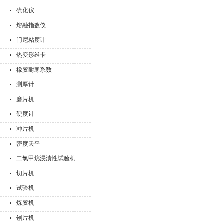
硫化仪
熔融指数仪
门尼粘度计
热变形维卡
橡胶耐寒系数
测厚计
磨片机
硬度计
冲片机
密度天平
二氯甲烷浸渍性试验机
切片机
试验机
炼胶机
刨片机