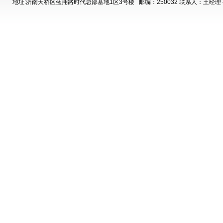
地址:济南天桥区蓝翔路时代总部基地1区3号楼
邮编：250032 联系人：王经理 手