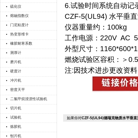
6.试验时间系统自动
硫化仪
CZF-5(UL94) 
熔融指数仪
门尼粘度计
仪器重量约：100kg
热变形维卡
工作电源：220V AC 5
橡胶耐寒系数
外型尺寸：1160*600*1
测厚计
燃烧试验区容积：＞0.5立方
磨片机
注:因技术进步更改资料
硬度计
冲片机
密度天平
二氯甲烷浸渍性试验机
切片机
试验机
如果你对
CZF-5(UL94)德瑞克物质水平
炼胶机
刨片机