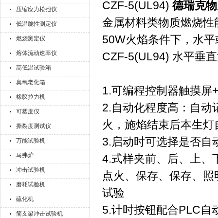
CZF-5(UL94)
德瑞克物
压缩应力松弛仪
金属材料类物质燃烧性
低温脆性测定仪
50W火焰条件下，水
燃烧测定仪
熔体流动速率仪
CZF-5(UL94) 
高低温试验箱
臭氧老化箱
1.可编程控制器触摸屏+
橡胶拉力机
2.自动化程度高：自
可塑度仪
火，施焰结束后本生灯
撕裂度测试仪
3.启动时可选择是否自
万能试验机
马弗炉
4.式样夹前、后、上
冲击试验机
点火、保存、保存、照
磨耗试验机
试验
硫化机
5.计时按钮配合PLC
简支梁冲击试验机