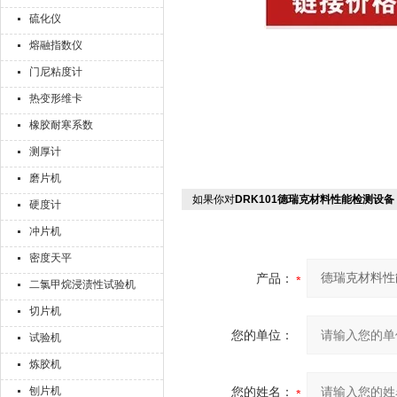
硫化仪
熔融指数仪
门尼粘度计
热变形维卡
橡胶耐寒系数
测厚计
磨片机
如果你对
DRK101德瑞克材料性能检测设备
硬度计
冲片机
密度天平
产品：
二氯甲烷浸渍性试验机
切片机
您的单位：
试验机
炼胶机
刨片机
您的姓名：