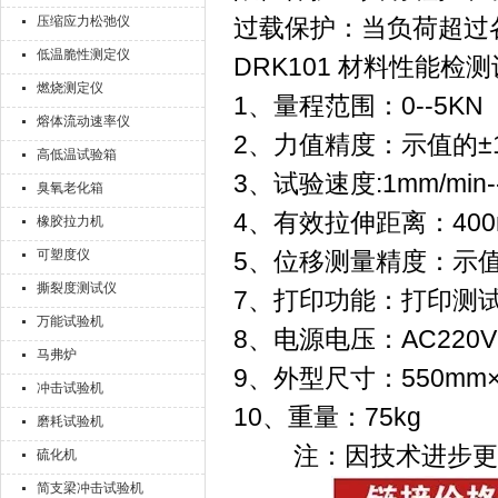
压缩应力松弛仪
过载保护：当负荷超过各
低温脆性测定仪
DRK101 材料性能检
燃烧测定仪
1、量程范围：0--5KN
熔体流动速率仪
2、力值精度：示值的±
高低温试验箱
3、试验速度:1mm/min--
臭氧老化箱
4、有效拉伸距离：400
橡胶拉力机
可塑度仪
5、位移测量精度：示值
撕裂度测试仪
7、打印功能：打印测
万能试验机
8、电源电压：AC220V 
马弗炉
9、外型尺寸：550mm×4
冲击试验机
10、重量：75kg
磨耗试验机
注：因技术进步更
硫化机
简支梁冲击试验机