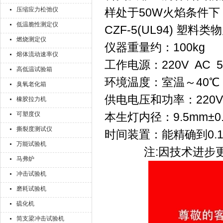
压缩应力松弛仪
样处于50W火焰条件
低温脆性测定仪
CZF-5(UL94) 
燃烧测定仪
仪器重量约：100kg
熔体流动速率仪
工作电源：220V AC 5
高低温试验箱
环境温度：室温～40℃
臭氧老化箱
供电电压和功率：220V
橡胶拉力机
可塑度仪
本生灯内径：9.5mm±0
撕裂度测试仪
时间装置：能精确到0.1
万能试验机
注:因技术进步
马弗炉
冲击试验机
磨耗试验机
硫化机
简支梁冲击试验机