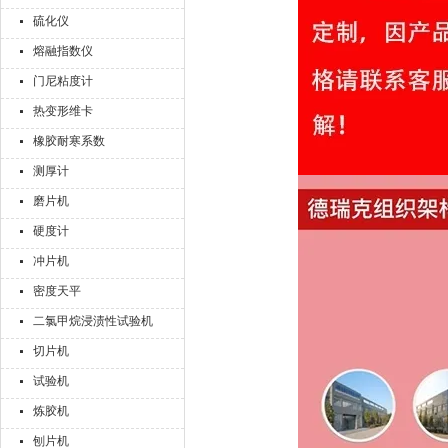
硫化仪
熔融指数仪
门尼粘度计
热变形维卡
橡胶耐寒系数
测厚计
磨片机
硬度计
冲片机
密度天平
二氯甲烷浸渍性试验机
切片机
试验机
炼胶机
刨片机